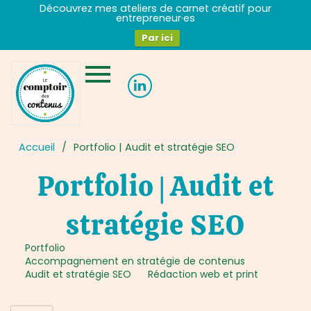
Aller
Découvrez mes ateliers de carnet créatif pour
entrepreneur·es
au
contenu
Par ici
Accueil
/
Portfolio | Audit et stratégie SEO
Portfolio | Audit et
stratégie SEO
Portfolio
Accompagnement en stratégie de contenus
Audit et stratégie SEO
Rédaction web et print