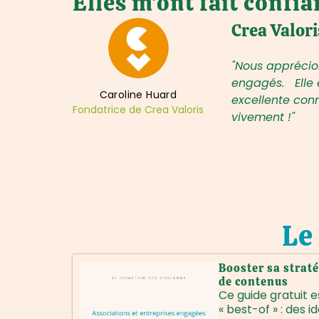
Elles m’ont fait confian
Crea Valori
 fluidité,
"Nous apprécion
s."
engagés. Elle e
Caroline Huard
excellente con
Fondatrice de Crea Valoris
vivement !"
Le
Booster sa straté
de contenus
Ce guide gratuit e
« best-of » : des i