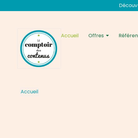
Aller
Découvr
au
contenu
Accueil
Offres
Référe
Accueil