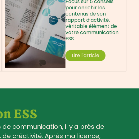
Focus sur 5 conseils
pour enrichir les
contenus de son
rapport d’activité,
véritable élément de
votre communication
ESS.
Lire l'article
on ESS
de communication, il y a près de
, de créativité. Après ma licence,