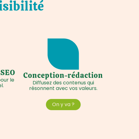
sibilité
e SEO
Conception-rédaction
our le
Diffusez des contenus qui
l.
résonnent avec vos valeurs.
On y va ?