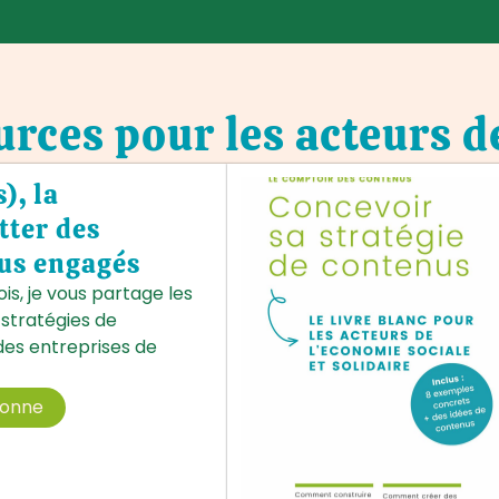
rces pour les acteurs d
), la
tter des
us engagés
s, je vous partage les
 stratégies de
es entreprises de
bonne