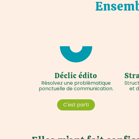
Ensembl
Déclic édito
Str
Résolvez une problématique
Struc
ponctuelle de communication.
et 
C'est parti