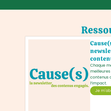
Ressou
Cause(s
newsle
conten
Chaque moi
meilleures
contenus d
l’impact.
Je m'a