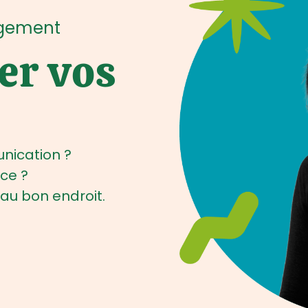
ngement
er vos
nication ?
nce ?
 au bon endroit.