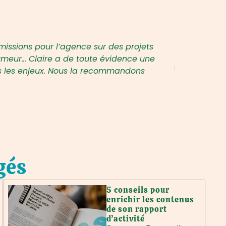
missions pour l’agence sur des projets
Rosalie Br
 humeur… Claire a de toute évidence une
Fondatrice d
us les enjeux. Nous la recommandons
gés
5 conseils pour
enrichir les contenus
de son rapport
d’activité