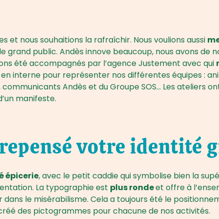
ées et nous souhaitions la rafraîchir. Nous voulions aussi
me
ur le grand public. Andès innove beaucoup, nous avons d
s avons été accompagnés par l’agence Justement avec qui
 en interne pour représenter nos différentes équipes : ani
re, communicants Andès et du Groupe SOS… Les ateliers on
d’un manifeste.
epensé votre identité g
é épicerie
, avec le petit caddie qui symbolise bien la sup
mentation. La typographie est
plus ronde
et offre à l’ens
 dans le misérabilisme. Cela a toujours été le positionne
créé des pictogrammes pour chacune de nos activités.