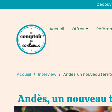
Aller
Découvr
au
Navigation
contenu
des
articles
Accueil
Offres
Référe
Accueil
/
Interview
/
Andès, un nouveau territo
Andès, un nouveau te