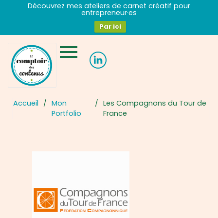
Aller
Découvrez mes ateliers de carnet créatif pour
entrepreneur·es
au
contenu
Par ici
Navigation
des
articles
Accueil
/
Mon
/
Les Compagnons du Tour de
Portfolio
France