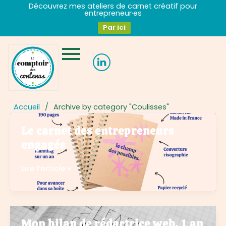
Aller
Découvrez mes ateliers de carnet créatif pour
entrepreneur·es
au
contenu
Par ici
Accueil
/
Archive by category "Coulisses"
Le carnet des entrepreneurs
engagés
Le
Lire l’article »
carnet
des
entrepreneurs
engagés
Mon bilan de rédactrice web, 1 an