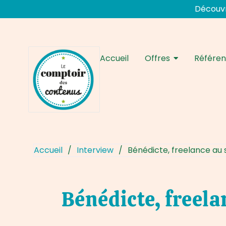
Aller
Découvr
au
Navigation
contenu
des
articles
Accueil
Offres
Référe
Accueil
/
Interview
/
Bénédicte, freelance au 
Bénédicte, freela